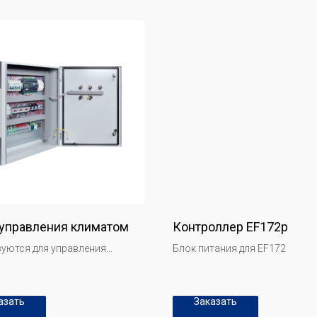
управления климатом
Контроллер EF172p
уются для управления
Блок питания для EF172
ми отопления, вентиляции,
онирования воздуха (ОВК) и
ния в зданиях, обеспечивая
азать
Заказать
ные условия для работников