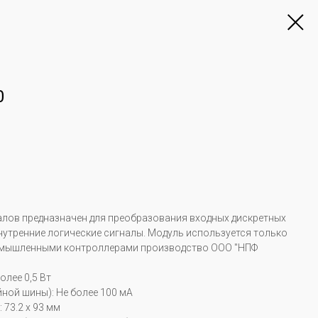
0
алов предназначен для преобразования входных дискретных
нутренние логические сигналы. Модуль используется только
омышленными контроллерами производство ООО "НПФ
лее 0,5 Вт
йной шины): Не более 100 мА
 73.2 x 93 мм