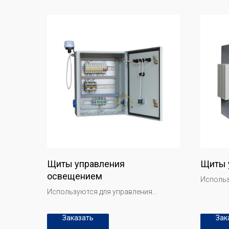
Щиты управления
Щиты 
освещением
Использ
система
Используются для управления
кондици
системами освещения в зданиях и
увлажне
наружном пространстве, включая
Заказать
Зак
комфорт
управление освещением по