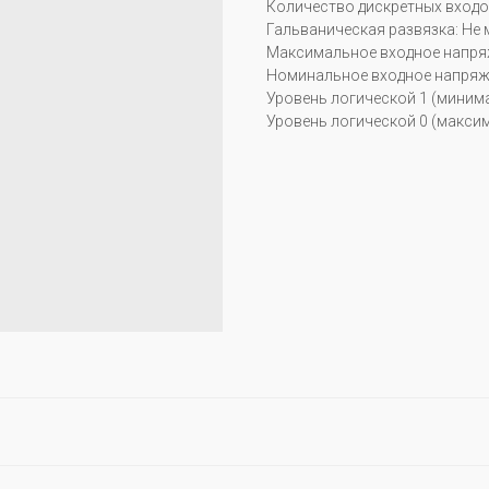
Количество дискретных входов
Гальваническая развязка: Не 
Максимальное входное напряж
Номинальное входное напряже
Уровень логической 1 (минима
Уровень логической 0 (максим